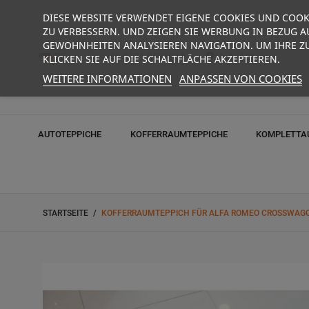
DIESE WEBSITE VERWENDET EIGENE COOKIES UND COOK
ZU VERBESSERN. UND ZEIGEN SIE WERBUNG IN BEZUG AU
GEWOHNHEITEN ANALYSIEREN NAVIGATION. UM IHRE Z
DE
+49 9171 8531911
United States
KLICKEN SIE AUF DIE SCHALTFLÄCHE AKZEPTIEREN.
WEITERE INFORMATIONEN
ANPASSEN VON COOKIES
AUTOTEPPICHE
KOFFERRAUMTEPPICHE
KOMPLETTA
STARTSEITE
KOFFERRAUMTEPPICH FÜR ALFA ROMEO CROSSWAGO