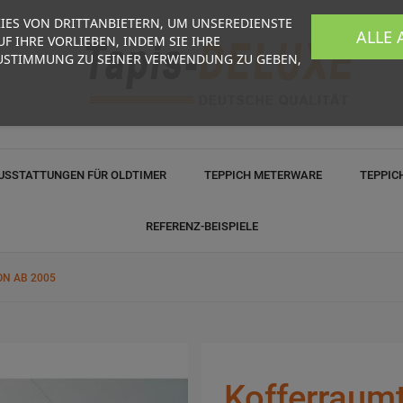
IES VON DRITTANBIETERN, UM UNSEREDIENSTE
ALLE
F IHRE VORLIEBEN, INDEM SIE IHRE
USTIMMUNG ZU SEINER VERWENDUNG ZU GEBEN,
USSTATTUNGEN FÜR OLDTIMER
TEPPICH METERWARE
TEPPIC
REFERENZ-BEISPIELE
N AB 2005
Kofferraumt