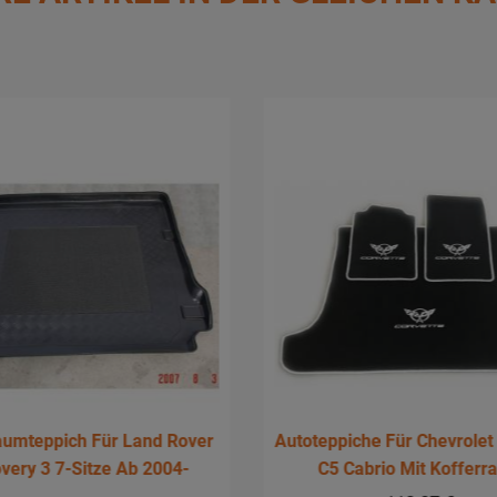
aumteppich Für Land Rover
Autoteppiche Für Chevrolet
very 3 7-Sitze Ab 2004-
C5 Cabrio Mit Koffer