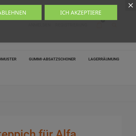
 ABLEHNEN
ICH AKZEPTIERE
0
ANMELDEN
REGISTRIERUNG
HMUSTER
GUMMI-ABSATZSCHONER
LAGERRÄUMUNG
eppich für Alfa