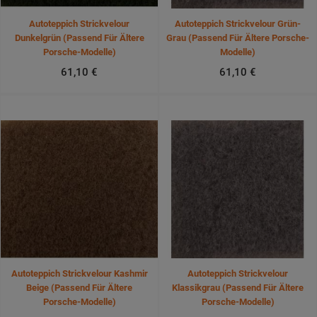
Autoteppich Strickvelour
Autoteppich Strickvelour Grün-
Dunkelgrün (passend Für Ältere
Grau (passend Für Ältere Porsche-
Porsche-Modelle)
Modelle)
61,10 €
61,10 €
Autoteppich Strickvelour Kashmir
Autoteppich Strickvelour
Beige (passend Für Ältere
Klassikgrau (passend Für Ältere
Porsche-Modelle)
Porsche-Modelle)