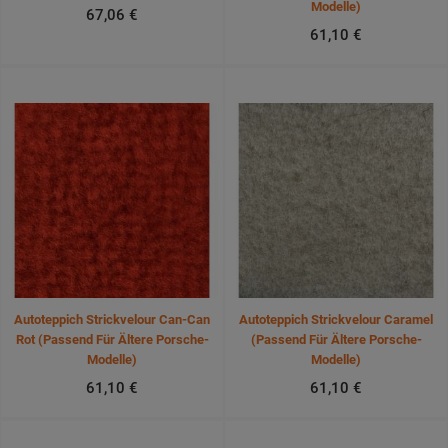
Modelle)
67,06 €
61,10 €
Autoteppich Strickvelour Can-Can
Autoteppich Strickvelour Caramel
Rot (passend Für Ältere Porsche-
(passend Für Ältere Porsche-
Modelle)
Modelle)
61,10 €
61,10 €