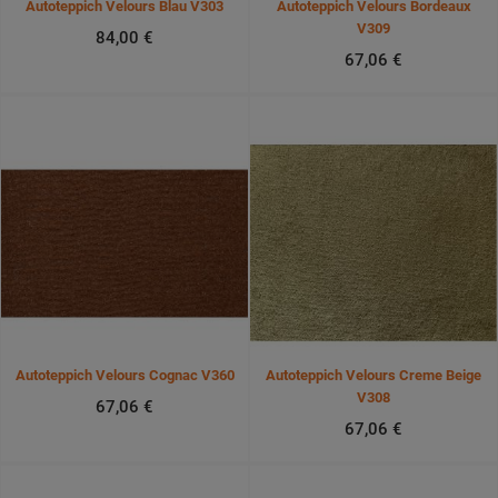
Autoteppich Velours Blau V303
Autoteppich Velours Bordeaux
V309
84,00 €
67,06 €
Autoteppich Velours Cognac V360
Autoteppich Velours Creme Beige
V308
67,06 €
67,06 €