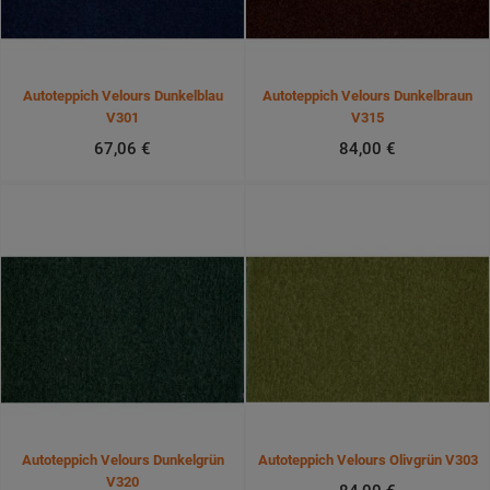
Autoteppich Velours Dunkelblau
Autoteppich Velours Dunkelbraun
V301
V315
67,06 €
84,00 €
Autoteppich Velours Dunkelgrün
Autoteppich Velours Olivgrün V303
V320