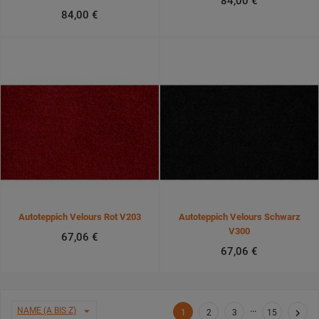
84,00 €
84,00 €
Autoteppich Velours Rot V203
Autoteppich Velours Schwarz
V300
67,06 €
67,06 €
…

NAME (A BIS Z)

1
2
3
15