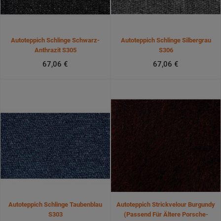
Autoteppich Schlinge Schwarz-
Autoteppich Schlinge Silbergrau
Anthrazit S305
S306
67,06 €
67,06 €
Autoteppich Schlinge Taubenblau
Autoteppich Strickvelour Burgundy
S303
(passend Für Ältere Porsche-