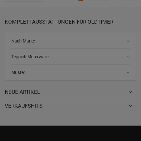
KOMPLETTAUSSTATTUNGEN FÜR OLDTIMER
keyboard_arrow_down
Nach Marke
keyboard_arrow_down
Teppich Meterware
keyboard_arrow_down
Muster
NEUE ARTIKEL
VERKAUFSHITS