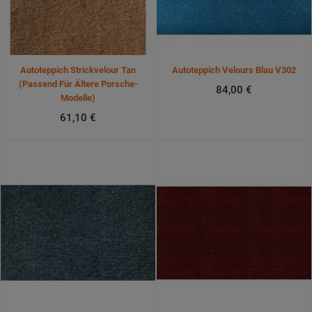
Autoteppich Strickvelour Tan
Autoteppich Velours Blau V302
(passend Für Ältere Porsche-
84,00 €
Modelle)
61,10 €