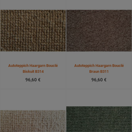
Autoteppich Haargarn Bouclé
Autoteppich Haargarn Bouclé
Biskuit B314
Braun B311
96,60 €
96,60 €