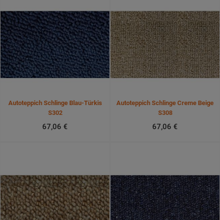
Autoteppich Schlinge Blau-Türkis
Autoteppich Schlinge Creme Beige
S302
S308
67,06 €
67,06 €