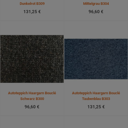
Dunkelrot B309
Mittelgrau B304
131,25 €
96,60 €
Autoteppich Haargarn Bouclé
Autoteppich Haargarn Bouclé
Schwarz B300
Taubenblau B303
96,60 €
131,25 €