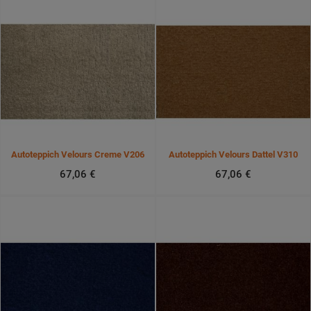
Autoteppich Velours Creme V206
Autoteppich Velours Dattel V310
67,06 €
67,06 €