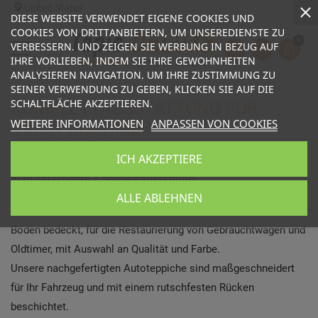
United States
DIESE WEBSITE VERWENDET EIGENE COOKIES UND
COOKIES VON DRITTANBIETERN, UM UNSEREDIENSTE ZU
0
VERBESSERN. UND ZEIGEN SIE WERBUNG IN BEZUG AUF
IHRE VORLIEBEN, INDEM SIE IHRE GEWOHNHEITEN
ANALYSIEREN NAVIGATION. UM IHRE ZUSTIMMUNG ZU
SEINER VERWENDUNG ZU GEBEN, KLICKEN SIE AUF DIE
SCHALTFLÄCHE AKZEPTIEREN.
KOMPLETTAUSSTATTUNG FÜR
WEITERE INFORMATIONEN
ANPASSEN VON COOKIES
IHREN OLDTIMER
724 Artikel gefunden
ICH AKZEPTIERE
Ersetzen Sie den Teppich Ihres Oldtimers mit unserer
maßgefertigten Komplettaustattung!
ALLE ABLEHNEN
Individueller Teppichsatz in mehreren Teilen, der den gesamten
Boden bedeckt, für die Restaurierung von Gebrauchtwagen und
Oldtimer, mit Auswahl an Qualität und Farbe.
Unsere nachgefertigten Autoteppiche sind maßgeschneidert
für Ihr Fahrzeug und mit einem rutschfesten Rücken
beschichtet.