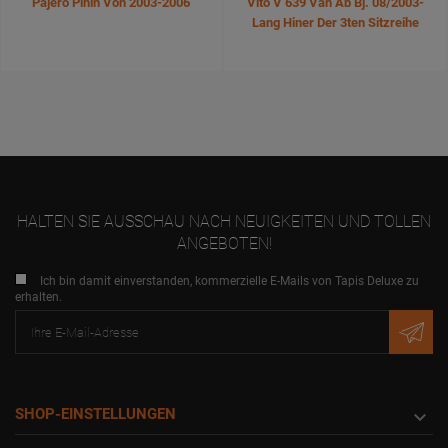
Pajero Pinin Von 2003-2006
Vito V 639 Van Ab Bj. 08/2003-
Lang Hiner Der 3ten Sitzreihe
HALTEN SIE AUSSCHAU NACH NEUIGKEITEN UND TOLLEN
ANGEBOTEN!
Ich bin damit einverstanden, kommerzielle E-Mails von Tapis Deluxe zu
erhalten.
SHOP-EINSTELLUNGEN
