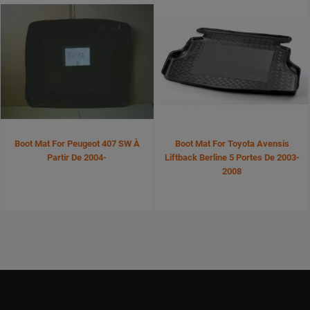
Boot Mat For Peugeot 407 SW À
Boot Mat For Toyota Avensis
Partir De 2004-
Liftback Berline 5 Portes De 2003-
2008