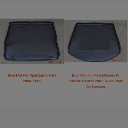
Boot Mat For Opel Zafira A De
Boot Mat For Ford Mondeo IV
2000- 2005
Turnier À Partir 2007- Avec Roue
De Secours